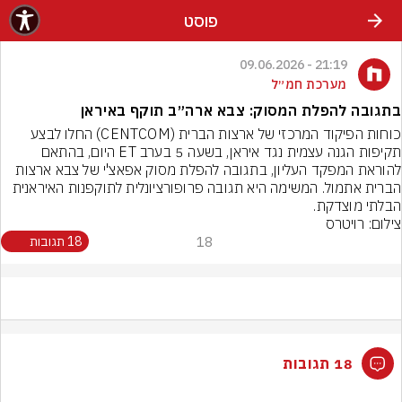
פוסט
21:19 - 09.06.2026
מערכת חמ״ל
בתגובה להפלת המסוק: צבא ארה״ב תוקף באיראן
‏כוחות הפיקוד המרכזי של ארצות הברית (CENTCOM) החלו לבצע 
תקיפות הגנה עצמית נגד איראן, בשעה 5 בערב ET היום, בהתאם 
להוראת המפקד העליון, בתגובה להפלת מסוק אפאצ'י של צבא ארצות 
הברית אתמול. המשימה היא תגובה פרופורציונלית לתוקפנות האיראנית 
הבלתי מוצדקת.
צילום: רויטרס
18
18 תגובות
18 תגובות