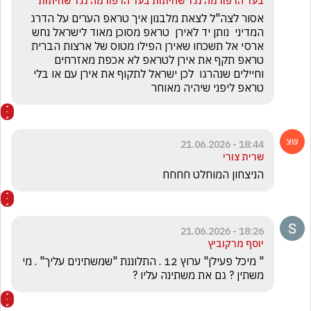
בעד הרפורמה נגד שחיתות בעד הרפורמה נגד שחיתות
אסור לצה"ל לצאת מלבנון איך טראפ הערים על הדרג 
המדיני  נותן יד לאירן  טראפ מסוכן מאוד לישראל נחש 
ארסי אל תשכחו שאירן הפילו מטוס של ארצות הברית   
טראפ תקף את אירן לטראפ לא אכפת מאזרחים 
וחיילים שנהרגו  לכן ישראל לתקוף את אירן עם או בלי 
טראפ ליפני שיהיה מאוחר 
18:44 - 21.06.2026
שרית צורי
הניצחון המוחלט חחחח
18:26 - 21.06.2026
יוסף מרקוביץ
" מיכל פעילן" ערוץ 12 . התלוננת "שמשתינים עליך" . מי 
משתין ? גם את משתינה עליו ?