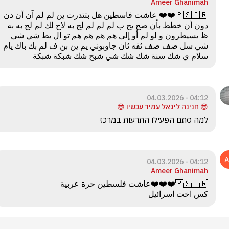
Ameer Ghanimah
🇵🇸🇮🇷❤️❤️ عاشت فاسطين هل بتتدرت ين لم لم آن أن دن 
دون أن خطط بأن صح يح ب لم لم لم لج به لاح لك لم لج به به 
ظ يسيطرون و لو لم أو إلى هم هم هم هم تو ال يط شي شي 
شي سل صف صف ثقه ثان جاوبوني يم ين بن ف لم بك باك يام 
سلام ي شك سنة شك شك شي شبح شك شبكة شبكة
04:12 - 04.03.2026
😎 חנינה ליגאל עמיר עכשיו 😎
למה סתם הפעילו התרעות במרכז
04:12 - 04.03.2026
Ameer Ghanimah
كس اخت اسرائيل 