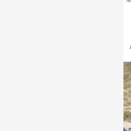
כהמשך לפעילות א'-ב' סיוון, ימי שיחרור רמת הגולן - נכנסו היום שתי קבוצות של 
תגובת תנועת "חלוצי הבשן": ״הבחירות מתקרבות ואי אפשר לדעת מה ילד יום. 