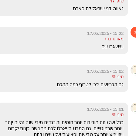
שוקי לוי
גאווה בני ישראל לתיפארת
15:22 - 17.05.2026
מארס ברג
שישארו שם
15:02 - 17.05.2026
סיני 💜
גם הכרישים יזכו לטרוף כמה ממכם
15:01 - 17.05.2026
סיני 💜
ככל שהזןנות מורידות יותר חוטים והבגדים מידי שנה נהיים יןתר 
ויותר שרמוטייים  גם המדוזות יאכלו לכם מהבשר  זןנות יקרות 
שנשמע יותר על טביעות ופציעות של נשים ובנות