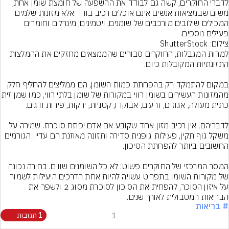
לדברי החוקרים, קשה גם לבודד את ההשפעה של חומצת שומן אחת, 
משום שבמציאות אנשים אינם אוכלים רכיב בודד אלא מזונות שלמים 
המכילים שילובים מורכבים של שומנים, ויטמינים, מינרלים וחומרים 
פעילים נוספים.
צילום: ShutterStock
למרות המגבלות, החוקרים סבורים שהממצאים מחזקים את ההמלצות 
במקום להתמקד רק בהפחתת כמות השומן, הם ממליצים להחליף חלק 
מהמזונות העשירים בשומן רווי במקורות של שומן ב
לדבריהם, אין רכיב מזון אחד שקובע אם אדם יפתח סוכרת. שמירה על 
משקל גוף תקין, פעילות גופנית סדירה ותזונה מאוזנת הם עדיין הגורמים 
המסר המרכזי של החוקרים פשוט: לא כל השומנים שווים. בחירה נכונה 
של מקורות השומן בתפריט עשויה להיות אחת הדרכים היעילות לשמור 
על איזון הסוכר, להפחית את הסיכון לסוכרת מסוג 2 ולשפר את 
הבריאות המטבולית לאורך שנים.
# בריאות
1
1 תגובות