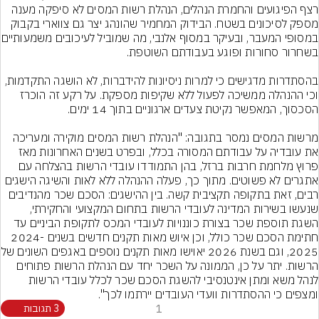
רצף הפיגועים והחמרת הנהלים, הנהלת רשות המסים לא סיפקה מענה 
מספק לסיכונים בשטח. הבידוק המחמיר שהונהג יצר גם צווארי בקבוק 
במסופי המעבר, ובעיקר במס
בהסתדרות מדגישים כי למרות ניסיונות להידברות, לא הושגה התקדמות, 
וכי ההנהלה ממשיכה לפעול ללא שקיפות מספקת. על רקע זה הוכרז 
מרשות המסים נמסר בתגובה: "הנהלת רשות המסים מוקירה ומעריכה 
את עובדיה על עבודתם המסורה בכלל, ובפרט בשנים האחרונות מאז 
פרוץ מלחמת חרבות ברזל, בהן התמודדו עובדי הרשות בהצלחה עם 
אתגרים לא פשוטים. מתוך כך, פעלה ההנהלה ללא לאות והשיגה הישגים 
רבים, זאת בתקופה תקציבית קשה. בין ההישגים: הסכם שכר מהנדיבים 
שנעשו בשירות המדינה לעובדי הרשות בתחום המקצועי והחקירתי, 
השגת תוספת שכר בצורת כוננויות לעובדי המכס לתקופת הביניים עד 
חתימת הסכם שכר כולל, וכן איוש מאות תקנים חדשים בשנים 2024-
2025, וגם בשנת 2026 יאוישו 
הרשות. יתר על כן, הממונה על השכר יחד עם הנהלת הרשות פתוחים 
לנהל משא ומתן אינטנסיבי להשגת הסכם שכר לכלל עובדי הרשות 
ומצפים כי ההסתדרות וועדי העובדים יירתמו לכך".
1
3 תגובות