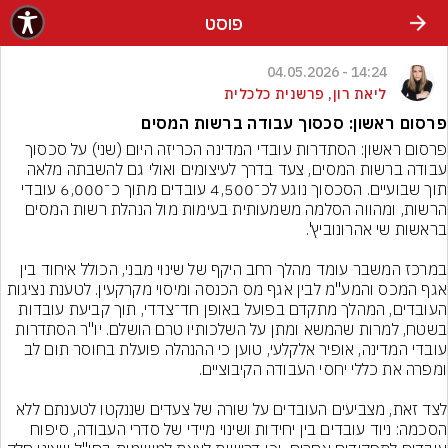
פוסט
14:24 - 04.05.2026
ליאת רון, פרשנית כלכלית
פרסום ראשון: סכסוך עבודה ברשות המסים
פרסום ראשון: הסתדרות עובדי המדינה הכריזה היום (שני) על סכסוך 
עבודה ברשות המסים, צעד בדרך לעיצומים ואולי גם להשבתה מלאה 
תוך שבועיים. הסכסוך נוגע לכ־4,500 עובדים מתוך כ־6,000 עובדי 
הרשות, ומהווה הסלמה משמעותית בעימות מול הנהלת רשות המסים 
במרכז המשבר עומד מהלך רחב היקף של שינוי מבני, הכולל איחוד בין 
אגף המכס והמע"מ לבין אגף מס הכנסה ומיסוי מקרקעין. לטענת נציגות 
העובדים, המהלך מתקדם בפועל באופן חד־צדדי, תוך קביעת עובדות 
בשטח, למרות שהמשא ומתן על השלכותיו טרם הושלם. יו"ר הסתדרות 
עובדי המדינה, אופיר אלקלעי, טוען כי ההנהלה פועלת בחוסר תום לב 
לצד זאת, מצביעים העובדים על שורה של צעדים שננקטו לטענתם ללא 
הסכמה: ניוד עובדים בין יחידות ושינוי מיידי של סדרי העבודה, סיפוח 