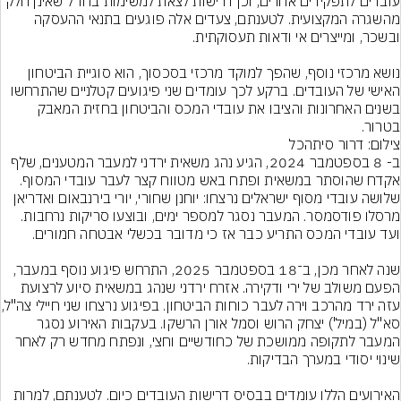
עובדים לתפקידים אחרים, וכן דרישות לצאת למשימות בחו"ל שאינן חלק 
מהשגרה המקצועית. לטענתם, צעדים אלה פוגעים בתנאי ההעסקה 
נושא מרכזי נוסף, שהפך למוקד מרכזי בסכסוך, הוא סוגיית הביטחון 
האישי של העובדים. ברקע לכך עומדים שני פיגועים קטלניים שהתרחשו 
בשנים האחרונות והציבו את עובדי המכס והביטחון בחזית המאבק 
בטרור.
צילום: דרור סיתהכל
ב- 8 בספטמבר 2024, הגיע נהג משאית ירדני למעבר המטענים, שלף 
אקדח שהוסתר במשאית ופתח באש מטווח קצר לעבר עובדי המסוף. 
שלושה עובדי מסוף ישראלים נרצחו: יוחנן שחורי, יורי בירנבאום ואדריאן 
מרסלו פודסמסר. המעבר נסגר למספר ימים, ובוצעו סריקות נרחבות. 
שנה לאחר מכן, ב־18 בספטמבר 2025, התרחש פיגוע נוסף במעבר, 
הפעם משולב של ירי ודקירה. אזרח ירדני שנהג במשאית סיוע לרצועת 
עזה ירד מהרכב וירה לעבר כו
סא"ל (במיל') יצחק הרוש וסמל אורן הרשקו. בעקבות האירוע נסגר 
המעבר לתקופה ממושכת של כחודשיים וחצי, ונפתח מחדש רק לאחר 
האירועים הללו עומדים בבסיס דרישות העובדים כיום. לטענתם, למרות 