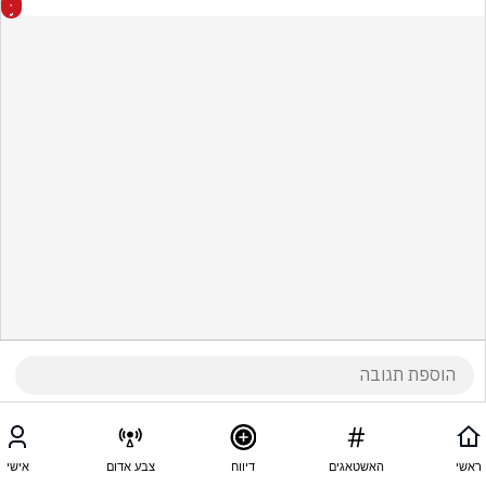
ראשי
האשטאגים
דיווח
צבע אדום
אישי