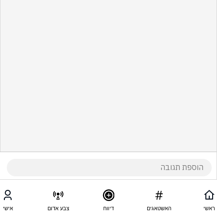
ראשי
האשטאגים
דיווח
צבע אדום
אישי