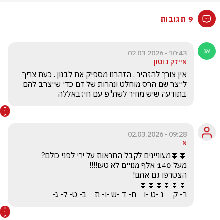
9 תגובות
10:43 - 02.03.2026
אייזק ניוטון
אין צורך להזהיר . הזהרנו מספיק את לבנון . כעת צריך 
לייצר שם הרס מוחלט ונהרות של דם כדי שייצרב להם 
בתודעה שיש מחיר לשת"פ עם חיזבאללה
09:28 - 02.03.2026
א
ר- ק     נ -ט -ו    ח- ד -ש -ו- ת    ב- ט- ל- ג-