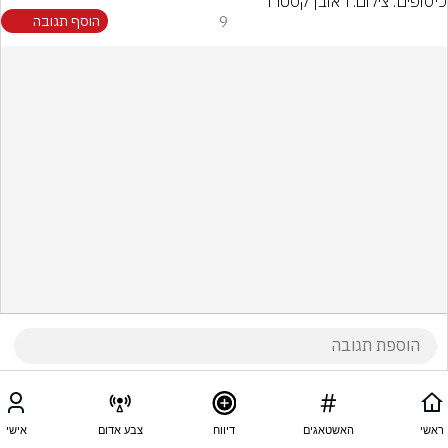
כיסופים. צילום: ראובן קסטרו
9
הוסף תגובה
ראשי
האשטאגים
דיווח
צבע אדום
אישי