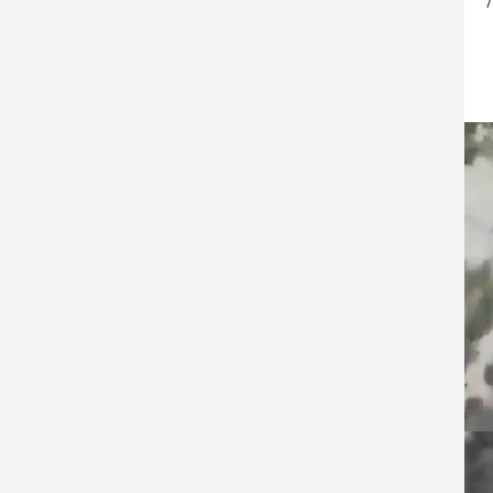
במהלך היממה האחרונה, צה"ל תקף תשתיות של ארגון הטרור חיזבאללה וחיסל 
אמצעי 