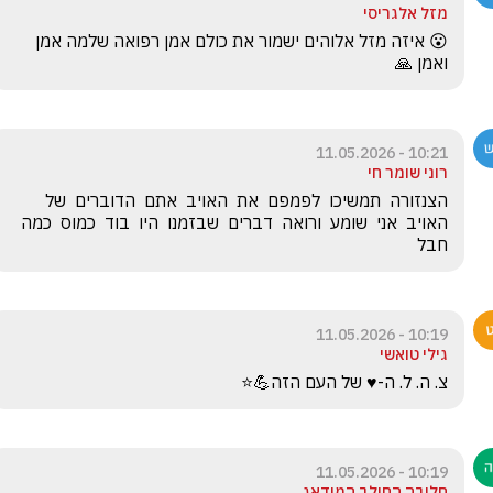
מזל אלגריסי
😮 איזה מזל אלוהים ישמור את כולם אמן רפואה שלמה אמן 
ואמן 🙏
10:21 - 11.05.2026
רוני שומר חי
הצנזורה  תמשיכו  לפמפם  את  האויב  אתם  הדוברים  של  
האויב  אני  שומע  ורואה  דברים  שבזמנו  היו  בוד  כמוס  כמה 
חבל
10:19 - 11.05.2026
גילי טואשי
צ. ה. ל. ה-♥️ של העם הזה💪⭐️
10:19 - 11.05.2026
חליבה החולב המודאג