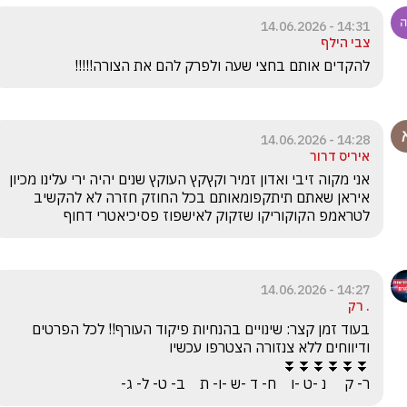
14:31 - 14.06.2026
צבי הילף
להקדים אותם בחצי שעה ולפרק להם את הצורה!!!!!
14:28 - 14.06.2026
איריס דרור
אני מקוה זיבי ואדון זמיר וקץקץ העוקץ שנים יהיה ירי עלינו מכיון 
איראן שאתם תיתקפומאותם בכל החוזק חזרה לא להקשיב 
לטראמפ הקוקוריקו שזקוק לאישפוז פסיכיאטרי דחוף 
14:27 - 14.06.2026
. רק
בעוד זמן קצר: שינויים בהנחיות פיקוד העורף!! לכל הפרטים 
ר- ק     נ -ט -ו    ח- ד -ש -ו- ת    ב- ט- ל- ג-