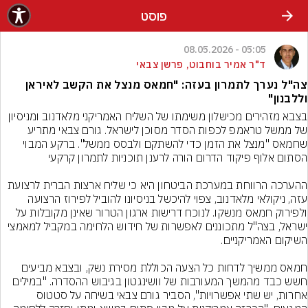
פוסט
05:05 - 08.05.2026
ד"ר אמיר בוחבוט, פרשן צבאי
צה"ל נערך לתמרון בעזה: "חמאס מנצל את הקשב לאיראן
וללבנון"
בצבא מזהירים מכישלון משימתו של השליח האמריקני מלאדנוב ומניסיון 
של ממשל טראמפ לכפות הסדר מסוכן לישראל. גורם צבאי מתריע 
שחמאס "מנצל את הזמן כדי להשתקם ולבסס ממשל". ברקע המבוי 
ההערכה הרווחת במערכת הביטחון היא כי שליח ארצות הברית לרצועת 
עזה, ניקולאי מלאדנוב, צפוי להיכשל בניסיונו להוביל לפירוז הרצועה 
ולפירוק חמאס מנשקו. לנוכח דרישות ארגון הטרור שאינן מקובלות על 
ישראל, בצה"ל מתכוננים לאפשרות של חידוש הלחימה במקביל למאמצי 
חמאס ממשיך לדחות כל הצעה הכוללת מסירת נשק, ובצבא מביעים 
חשש כבד מהמשך המעורבות של וושינגטון בגיבוש ההסדרה. "במילים 
אחרות, יש שתי אפשרויות", הסביר גורם צבאי בשיחה על סטטוס 