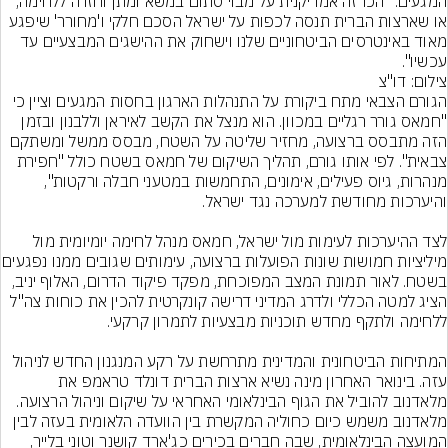
המגעים. "הכרזה אמריקנית על מבוי סתום במשא ומתן וחזרה ללחימה, 
או שארצות הברית תנסה לכפות על ישראל הסכם חלקי ו'מחורר' שיפגע 
מאוד באינטרסים הביטחוניים שלנו וישחוק את ההישגים המבצעיים עד 
עכשיו".
צילום: דו"צ
הגורם הצבאי מתח ביקורת על התנהלות הארגון בחסות המגעים וציין כי 
"חמאס גורר רגליים במכוון. הוא מנצל את הקשב לאיראן וללבנון ובזמן 
הזה מתבסס ברצועה, מחזיר שליטה על השטח, מבסס ממשל ומשתקם 
צבאית". לפי אותו גורם, תהליך השיקום של חמאס בשטח כולל "חפירת 
מנהרות, גיוס פעילים, אימונים, התחמשות במטעני חבלה ורקטות", 
לצד ההיערכות לעימות מול ישראל, חמאס מנהל לחימה יומיומית מול 
מיליציות חמושות שונות הפועלות ברצו
בשטח. לאור תמונת המצב המפוכחת, מפקד פיקוד הדרום, האלוף יניב, 
הציג למטה הכללי ולדרג המדיני דרישה קונקרטית להכין את כוחות צה"ל 
המתיחות הביטחונית והמדינית מתרחשת על רקע המנגנון החדש לניהול 
עזה. בינואר האחרון מינה נשיא ארצות הברית דונלד טראמפ את 
מלאדנוב להוביל את הגוף הבינלאומי האחראי על שיקום וניהול הרצועה. 
מלאדנוב משמש כיום כחוליה המקשרת בין הוועדה הלאומית בעזה לבין 
המועצה הבינלאומית, שבה חברים בכירים כג'ארד קושנר וטוני בלייר, 