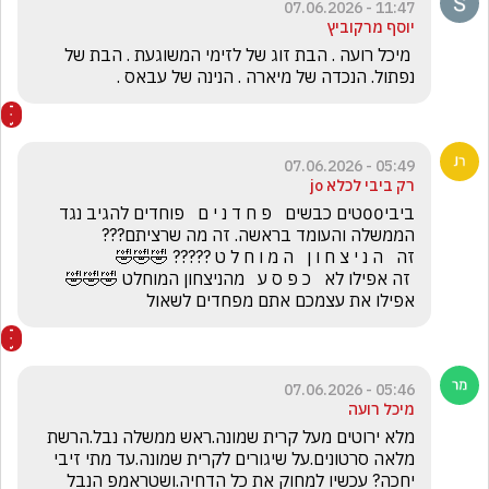
11:47 - 07.06.2026
יוסף מרקוביץ
 מיכל רועה . הבת זוג של לזימי המשוגעת . הבת של 
נפתול. הנכדה של מיארה . הנינה של עבאס .
05:49 - 07.06.2026
רק ביבי לכלא jo
ביבי00טים כבשים   פ ח ד נ י ם   פוחדים להגיב נגד 
 זה אפילו לא   כ פ ס ע   מהניצחון המוחלט 🤣🤣🤣     
אפילו את עצמכם אתם מפחדים לשאול
05:46 - 07.06.2026
מיכל רועה
מלא ירוטים מעל קרית שמונה.ראש ממשלה נבל.הרשת 
מלאה סרטונים.על שיגורים לקרית שמונה.עד מתי זיבי 
יחכה? עכשיו למחוק את כל הדחיה.ושטראמפ הנבל 