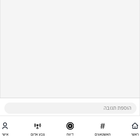
ראשי
האשטאגים
דיווח
צבע אדום
אישי