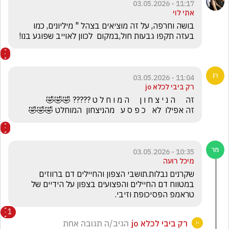
11:17 - 03.05.2026
אתי לוי
בושה וחרפה, על זה מוציאים בצהל " מיליונים, כמו 
בעזה תקפו גבעות חול,במקום  לכוון לאוייב שפוגע בנו!
11:04 - 03.05.2026
רק ביבי לכלא jo
זה אפילו  לא   כ פ ס ע   מהניצחון  המוחלט 🤣🤣🤣
10:35 - 03.05.2026
מיכל רועה
שקרנים נבלות.תושבי הצפון והחיילים דם ברווזים 
במטווח דם החיילים והפצועים בצפון על הידיים של 
טראמפ הפסיכופת וזיבי.
1
רק ביבי לכלא jo
הגיב/ה תגובה אחת