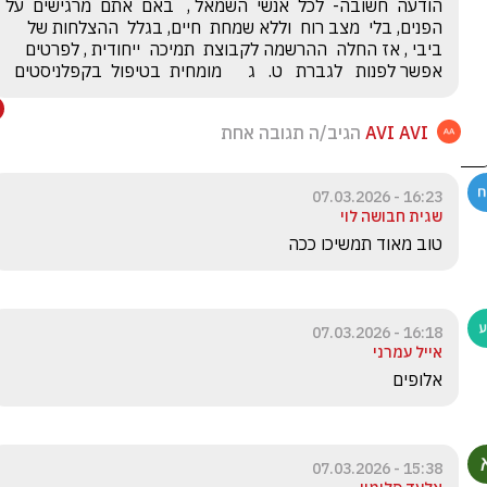
הודעה  חשובה-  לכל  אנשי  השמאל ,   ב
הפנים, בלי  מצב רוח  וללא שמחת  חיים, בגלל  ההצלחות של  
ביבי , אז החלה  ההרשמה לקבוצת  תמיכה  ייחודית , לפרטים 
אפשר לפנות   לגברת   ט.   ג      מומחית  בטיפול  בקפלניסטים
AVI AVI
הגיב/ה תגובה אחת
16:23 - 07.03.2026
שגית חבושה לוי
טוב מאוד תמשיכו ככה
16:18 - 07.03.2026
אייל עמרני
אלופים
15:38 - 07.03.2026