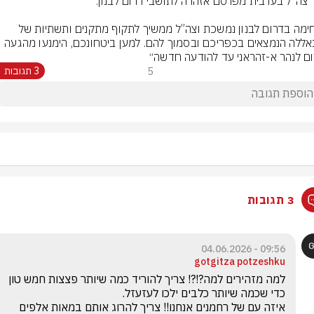
״הלחימה בדרום לבנון נמשכת וצה”ל ממשיך לתקוף מתקנים ותשתיות של 
חיזבאללה הנמצאים בכפריכם ובסמוך להם. למען ביטחונכם, הימנעו מהגעה 
ם לנהר א-זהראני עד להודעה חדשה״
5
3 תגובות
3 תגובות
09:56 - 04.06.2026
gotgitza potzeshku
למה מזהירים למה?!?! צריך להוריד כמה שיותר פצצות חמש טון 
איזה עם של רחמנים אנחנו!! צריך להרוג אותם במאות אלפים 