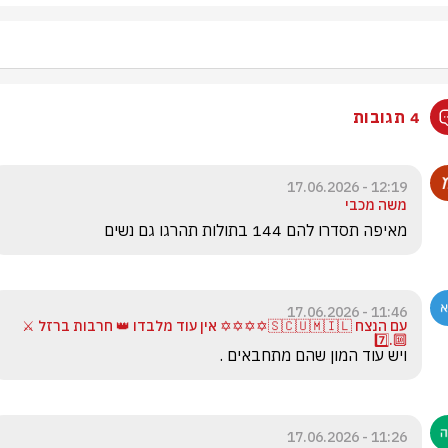
4 תגובות
12:19 - 17.06.2026
משה מכבי
מאיפה תסדרו להם 144 בתולות תהרגו גם נשים
11:46 - 17.06.2026
עם הנצח 🇸🇨🇺🇲🇮🇱✡️✡️✡️✡️ אין עוד מלבדו 👑 חרבות ברזל ⚔️
🔟.7️⃣
ויש עוד המון שהם מתחבאים . 
11:26 - 17.06.2026