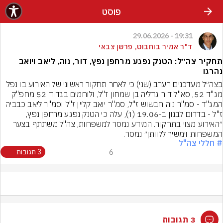
פוסט
19:31 - 29.06.2026
ד"ר אמיר בוחבוט, פרשן צבאי
תחקיר צה״ל: הטנק נפגע מרחפן נפץ, דור, נוה, ליאב ויואב
נהרגו
בצה״ל מעדכנים הערב (שני) כי לאחר תחקור ראשוני של האירוע בו נפל 
מג"ד 52, סא"ל דור גדליה בן שמחון ז"ל, ולוחמים בגדוד 52 מחפ"ק 
המג"ד - סמ"ר נוה חבשוש ז"ל, סמ"ר יואב קליין ז"ל וסמ"ר ליאב כבביה 
ז"ל - בדרום לבנון ב-19.06 (ו׳), עלה כי הטנק נפגע מרחפן נפץ, 
״האירוע מצוי בתחקור. המידע נמסר למשפחות, צה"ל משתתף בצער 
המשפחות וימשיך ללוותן״ נמסר.
# חללי צה"ל
6
3 תגובות
3 תגובות