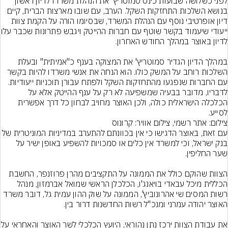
לפני כשלושה שבועות כינס סמוטריץ' את הנהלת משרדו לדיון ראשון 
בנושא השלכות התחזקות השקל. הערב, עם שובו מארצות הברית, קיים 
דיון אופרטיבי נוסף עם הנהלת המשרד, שבסיומו הורה על הקמת צוות 
ייעודי שיעמוד בקשר שוטף 
במהלך הדיון הגדיר סמוטריץ' את המצוקה בענף כ"אמיתית" ובעלת 
השלכות רוחב על המשק כולו. הוא הנחה את אנשי משרדו להיות בקשר 
עם החברות שנפגעו מהתחזקות השקל ולפתח עבורן תוכניות ייעודיות. 
לדבריו, מדובר בבעיה שמשפיעה לא רק על ענף ההייטק אלא על 
הכלכלה הישראלית כולה, ולכן האוצר מחויב לבחון כל דרך אפשרית 
לסייע.
צילום: אתר רשמי, צילום אוויר: קרונוס
עם זאת, באוצר הדגישו כי אין בכוונתם להתערב במדיניות המוניטרית של 
בנק ישראל, וכי למשרד אין כלים או סמכויות להשפיע באופן ישיר על 
הצוות שהוקם כולל את הממונה על התקציבים מהרן פרוזנפר, החשבת 
הכללית מיכל עבאדי בויאנג'ו, הכלכלן הראשי שמואל אברמזון, מנהל 
רשות המסים שי אהרונוביץ', הממונה על שוק ההון עמית גל, דובר משרד 
את עבודת הצוות ירכז נתן נהוראי, 