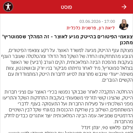
פוסט
17:00 - 03.06.2026
ליאת רון, פרשנית כלכלית
צונאמי הפיטורים בהייטק מגיע לאוצר - זה המהלך שסמוטריץ'
מתכנן
מצוקת ענף ההייטק מגיעה למשרד האוצר. על רקע צונאמי הפיטורים, 
הנובע מהתחזקותו החדה של השקל מול הדולר ומהטלטלה שעובר הענף 
בעקבות מהפכת הבינה המלאכותית, הקים הערב (רביעי) שר האוצר 
בצלאל סמוטריץ', מיד לאחר נחיתתו מביקור בניו יורק ובוושינגטון, צוות 
משימה ייעודי שיגבש פתרונות לסיוע לחברות הייטק המתמודדות עם 
ההחלטה התקבלה לאחר שבבוקר נפגשו בכירי האוצר עם נציגי חברות 
הייטק, שהציגו קושי תזרימי משמעותי בעקבות התחזקות השקל והתריעו 
מפני השלכותיו על פעילות החברות ועל התעסוקה בענף. לדברי 
המשתתפים, השילוב בין שחיקת ההכנסות במונחי שקל לבין השינויים 
הדרמטיים שמביאה עמה הבינה המלאכותית יוצר אתגרים כבדים לחלק 
מהחברות.
צילום: פלאש 90, יונתן זינדל