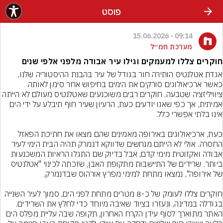
פוסט
09:14 - 15.06.2026
מערכת חמ״ל
חוקרים צללו למעמקים וגילו עיר אבודה מלפני אלפי שנים
אגדת אטלנטיס הותירה חור בגודל של עיר בהבנת ההיסטוריה שלנו, 
כאשר ארכיאולוגים סורקים את הימים בחיפוש אחר סימן לאותה 
ציוויליזציה שטבעה. חוקרים רבים משוכנעים שאטלנטיס מעולם לא הייתה 
אמיתית, אך כפי שאנו יודעים כעת, הרעיון שעיר חוף תיבלע על ידי הים 
כעת, ארכיאולוגים באירופה מאמינים שהם מצאו את חתיכת הפאזל 
החסרה. אולי לא הייתם מנחשים שדווקא דנמרק תהיה הבית הימי לעיר 
אבודה ואקזוטית מימי קדם, אבל בדיוק שם התגלו הראיות המשכנעות 
ביותר. שרידים של התיישבות מתקופת האבן, שזכתה לכינוי "אטלנטיס 
חוקרים צללו לעומק של כ-8 מטרים מתחת לפני הים, סמוך לעיר השנייה 
בגודלה במדינה, ונעזרו בציוד שאיבה מיוחד כדי לחלץ את השרידים. 
האתר מתוארך לסוף עידן הקרח האחרון, תקופה שבה עליית מפלס הים 