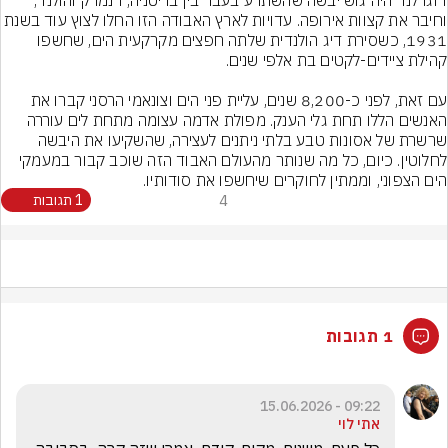
דוגרלנד היה גוש יבשה שהשתרע בעבר בין בריטניה, דנמרק והולנד, 
וחיבר את קצוות אירופה. עדויות לארץ האבודה הזו החלו לצוץ עוד בשנת 
1931, כשסירת דיג הולנדית שלתה חפצים מקרקעית הים, שחשפו 
עם זאת, לפני כ-8,200 שנים, עליית פני הים וצונאמי הרסני קברו את 
האנשים הללו תחת גלי הענק. מפולת אדמה עצומה מתחת לים עוררה 
שרשרת של אסונות טבע בלתי ניתנים לעצירה, שהשקיעו את היבשה 
לחלוטין. כיום, כל מה שנותר מהעולם האבוד הזה שוכב קבור במעמקי 
הים הצפוני, וממתין לחוקרים שיחשפו את סודותיו.
4
1 תגובות
1 תגובות
09:22 - 15.06.2026
אתי לוי