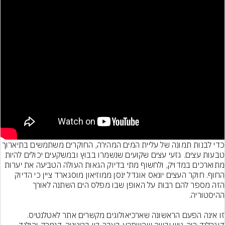
כדי לבנות תמונה של עליית המים המהירה, החוקרים משתמשים בתי
טבעות עצים. גזעי עצים שקועים שנשמרו בבוץ ובמשקעים יכולים להיות 
מתוארכים במדויק, ולחשוף מתי בדיוק הגאות העולה הטביעה את יערות 
החוף. חוקר העצים יונאס אוגדל ינסן ממוזיאון מוסגארד ציין כי הדיוק 
הזה מספר להם רבות על האופן שבו מפלס הים השתנה לאורך 
זו אינה הפעם הראשונה שארכיאולוגים מקשרים אתר לאטלנטיס. 