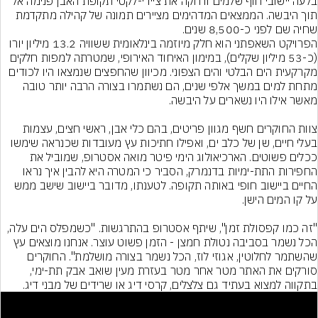
בלעה יישובי חוף שלמים ודחקה את ציידי-לקטי תקופת האבן פנימה אל 
תוך היבשה. הממצאים המדהימים מציירים תמונה של קהילה מתקדמת 
שחיה שם לפני כ-8,500 שנים.
הפרויקט השאפתני הוא חלק מיוזמה בינלאומית ששוויה 13.2 מיליון יורו 
(כ-53 מיליון שקלים), במימון האיחוד האירופי, שמטרתה למפות חלקים 
מקרקעית הים הבלטי והים הצפוני. מכיוון שהחפצים שנמצאו היו לכודים 
מתחת למים במשך אלפי שנים, הם נשתמרו בצורה הרבה יותר טובה 
צוות החוקרים חשף מגוון פריטים, בהם כלי אבן, ראשי חצים, עצמות 
בעלי חיים, שן של כלב ים, ואפילו חתיכות עץ מעובדות שכנראה שימשו 
ככלים פשוטים. הארכיאולוג הימי פיטר מואה אסטרופ, שמוביל את 
החפירות התת-ימיות בדנמרק, הסביר כי המטרה היא להבין איך נראו 
החיים ביישוב חופי באותה תקופה. לטענתו, מדובר ביישוב שישב ממש 
"זה כמו קפסולת זמן", שיתף אסטרופ בהתרגשות. "כשמפלס הים עלה, 
הכל נשמר בסביבה נטולת חמצן - הזמן פשוט עוצר. אנחנו מוצאים עץ 
שהשתמר לחלוטין, אגוזי לוז, הכל נשמר בצורה מושלמת". החוקרים 
סורקים את האתר מטר אחר מטר בעזרת מעין שואב אבק תת-ימי, 
בתקווה למצוא בעתיד גם צלצלים, קרסי דיג או שרידים של מבני דיג.