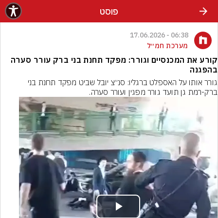
פוסט
06:38 - 17.06.2026
מערכת חמ״ל
קורע את המכנסיים וגורר: מפקד תחנת בני ברק עורר סערה
בהפגנה
גורר אותו על האספלט ברגליו: סנ״צ יובל שביט מפקד תחנת בני 
ברק-רמת גן תועד גורר מפגין ועורר סערה.
Play