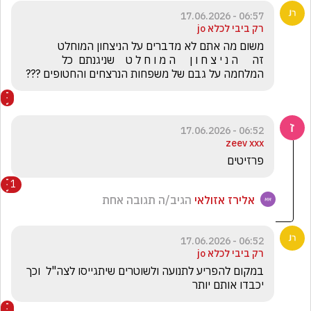
06:57 - 17.06.2026
רק ביבי לכלא jo
זה     ה נ י צ ח ו ן     ה מ ו ח ל ט    שניגנתם  כל 
המלחמה על גבם של משפחות הנרצחים והחטופים ???
06:52 - 17.06.2026
zeev xxx
פרזיטים 
1
אלירז אזולאי
הגיב/ה תגובה אחת
06:52 - 17.06.2026
רק ביבי לכלא jo
במקום להפריע לתנועה ולשוטרים שיתגייסו לצה"ל  וכך 
יכבדו אותם יותר