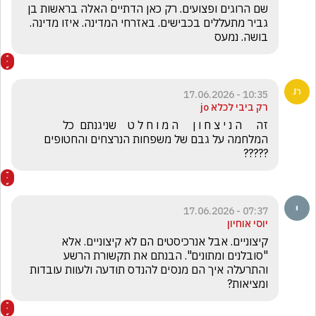
שם הרוגים ופצועים. רק כאן הדתיים האלה בראשות בן 
גביר מתעללים בכבישים. באזרחי המדינה. איזו מדינה. 
בושה. נמעס
10:35 - 17.06.2026
רק ביבי לכלא jo
זה     ה נ י צ ח ו ן     ה מ ו ח ל ט    שניגנתם  כל 
המלחמה על גבם של משפחות הנרצחים והחטופים 
?????
07:37 - 17.06.2026
יוסי אוחיון
קיצוניים. אבל אנרכיסטים הם לא קיצוניים. אלא 
"סובלנים ומתונים". הבנתם את תקשורת הרשע 
והתרעלה איך הם מנסים להנדס תודעה ולעוות עובדות 
ומציאות? 