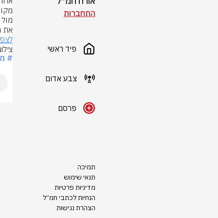
אורח חמ״ל
התחברות
את ה
לצפי
פיד ראשי
צילום
# מונ
צבע אדום
פרסם
תמיכה
תנאי שימוש
מדיניות פרטיות
הנחיות לכתבי חמ״ל
הצהרת נגישות