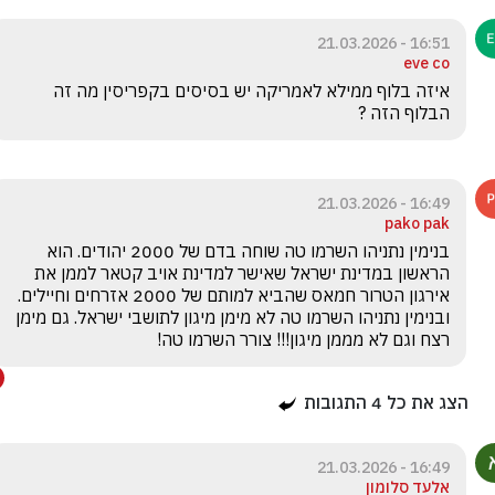
16:51 - 21.03.2026
eve co
איזה בלוף ממילא לאמריקה יש בסיסים בקפריסין מה זה 
הבלוף הזה ? 
16:49 - 21.03.2026
pako pak
בנימין נתניהו השרמו טה שוחה בדם של 2000 יהודים. הוא 
הראשון במדינת ישראל שאישר למדינת אויב קטאר לממן את 
אירגון הטרור חמאס שהביא למותם של 2000 אזרחים וחיילים. 
ובנימין נתניהו השרמו טה לא מימן מיגון לתושבי ישראל. גם מימן 
רצח וגם לא מממן מיגון!!! צורר השרמו טה!
הצג את כל
4
התגובות
16:49 - 21.03.2026
אלעד סלומון