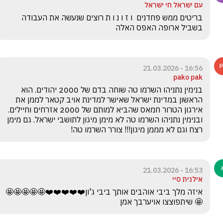
עם ישראל חי ישראל
בריטים ממש פחדנים  ו ז ו נ ו ת רוצים שנעשה את העבודה 
בשביל ארופה האפס האלה 
16:56 - 21.03.2026
pako pak
בנימין נתניהו השרמו טה שוחה בדם של 2000 יהודים. הוא 
הראשון במדינת ישראל שאישר למדינת אויב קטאר לממן את 
אירגון הטרור חמאס שהביא למותם של 2000 אזרחים וחיילים. 
ובנימין נתניהו השרמו טה לא מימן מיגון לתושבי ישראל. גם מימן 
רצח וגם לא מממן מיגון!!! צורר השרמו טה!
16:53 - 21.03.2026
אילנית סיי
איזה מלך ביבי אוהבים אותך ביבי ג'ון❤️❤️❤️❤️❤️🤩🤩🤩🤩🤩
🤩 שיתפוצצו אויערבך אמן