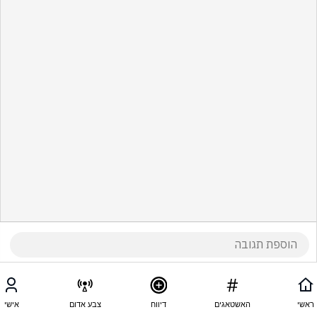
ראשי
האשטאגים
דיווח
צבע אדום
אישי