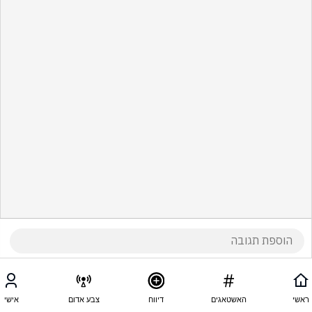
ראשי
האשטאגים
דיווח
צבע אדום
אישי