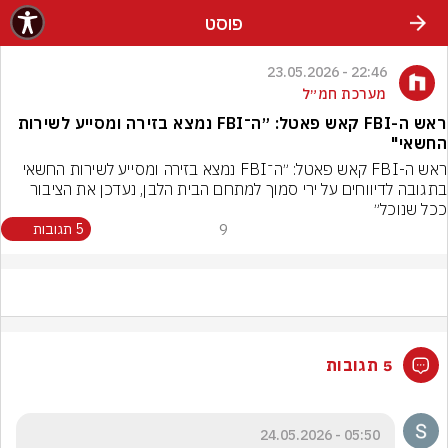
פוסט
22:46 - 23.05.2026
מערכת חמ״ל
ראש ה-FBI קאש פאטל: ״ה־FBI נמצא בזירה ומסייע לשירות
החשאי"
ראש ה-FBI קאש פאטל: ״ה־FBI נמצא בזירה ומסייע לשירות החשאי 
בתגובה לדיווחים על ירי סמוך למתחם הבית הלבן, נעדכן את הציבור 
ככל שנוכל״
9
5 תגובות
5 תגובות
05:50 - 24.05.2026