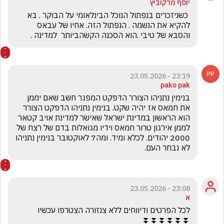
יוסף מרקוביץ
 כשניזכרים בנפתול הנוכל הבינלאומי על הבוקר . בא 
להקיא את הנשמה . הנפתול הזה. אחיו של עבאס 
והסבא של טיבי .הוא הסכנה הקשהביותר  למדינה .
23:19 - 23.05.2026
pako pak
בנימין נתניהו הצורר הדפקט המפגר חשב שאם יממן 
את חמאס אז יהיה שקט. בנימין נתניהו הדפקט הצורר 
הוא הראשון במדינת ישראל שאישר למדינת אויב קטאר 
לממן אירגון טרור חמאס וידיו מגואלות בדם של רצח של 
2000 יהודים. לכלא ומיד. ומה7 לאוקטובר בנימין נתניהו 
לא נבחר העם.
23:08 - 23.05.2026
א