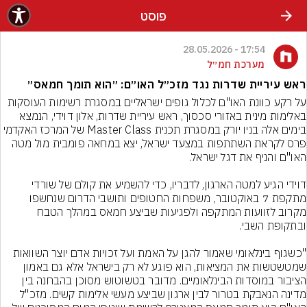
פוסט
17:54 - 28.05.2026
מערכת חמ״ל
ראש עיריית שדרות נגד מזכ״ל האו״ם: ״הוא תומך חמאס״
על רקע כוונת האו"ם לכלול גופים ישראליים במסגרת רשימות העוסקות 
באלימות מינית באזורי סכסוך, ראש עיריית שדרות, אלון דוידי, הנמצא 
בימים אלה בניו יורק במסגרת תכנית Master Class של המרכז האקדמי 
פרס לקראת השתתפות במצעד ישראל, יצא במחאה פומבית מול מטה 
דוידי הגיע למטה הארגון, לדבריו, כדי להשמיע את קולם של שורדי 
מתקפת 7 באוקטובר, משפחות החטופים ותושבי הדרום שנחשפו 
מקרוב לזוועות המתקפה ולפגיעות שביצע חמאס במהלך הטבח 
"כשגוף בינלאומי שאמור להגן על האמת ועל זכויות אדם יוצר השוואות 
שמטשטשות את המציאות, הוא פוגע לא רק בישראל אלא גם באמון 
הציבור במוסדות הבינלאומיים. מדובר בטשוטוש מסוכן בהבחנה בין 
מדינה הנאבקת בטרור לבין ארגון שביצע מעשי אלימות קשים. מזכ"ל 