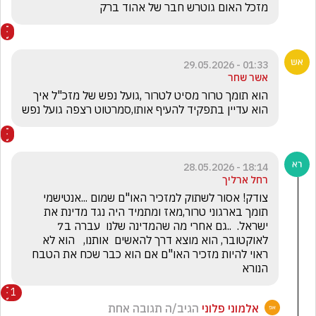
מזכל האום גוטרש חבר של אהוד ברק
01:33 - 29.05.2026
אשר שחר
הוא תומך טרור מסיט לטרור ,גועל נפש של מזכ"ל איך 
הוא עדיין בתפקיד להעיף אותו,סמרטוט רצפה גועל נפש
18:14 - 28.05.2026
רחל ארליך
צודק! אסור לשתוק למזכיר האו"ם שמום ...אנטישמי 
תומך בארגוני טרור,מאז ומתמיד היה נגד מדינת את 
ישראל.  ..גם אחרי מה שהמדינה שלנו  עברה ב7 
לאוקטובר, הוא מוצא דרך להאשים  אותנו,   הוא לא 
ראוי להיות מזכיר האו"ם אם הוא כבר שכח את הטבח 
הנורא 
1
אלמוני פלוני
הגיב/ה תגובה אחת