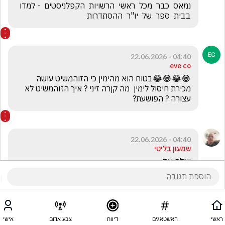
נמאס  כבר  מכל  ראשי  הרשויות  הקפלניסטים  - למדו  
בבית  ספר  של  יו"ר  ההסתדרות
04:40 - 22.06.2026
eve co
😂😂😂😂בטוח הוא מהימין כי הזוהמשיט עושה 
מכירת חיסול לימין  מה קןרה זיני ? איך הזוהמשיט לא 
עצורה ? הפושעת? 
04:40 - 22.06.2026
שמעון בליטי
יאלה עכו.
ראשי
האשטאגים
דיווח
צבע אדום
אישי