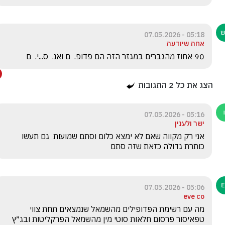
05:18 - 07.05.2026
אחת שיודעת
90 אחוז מהגברים במגזר הזה הם פדופ.  ם ואנ.  ס...י.  ם
הצג את כל
2
התגובות
05:16 - 07.05.2026
ישר ולענין
אני רק מקווה שאם לא ימצא כלום וסתם שמועות  גם תעשו 
כותרת גדולה כזאת שזה סתם
05:06 - 07.05.2026
eve co
מה עם רשימת הפדופילים מהשמאל שנמצאים תחת צווי 
טפאיסור פרסום חלאות סוטי מין מהשמאל הפרקליטות ובג״ץ 