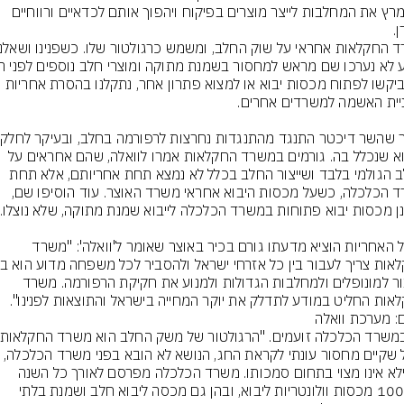
שיתמרץ את המחלבות לייצר מוצרים בפיקוח ויהפוך אותם לכדאיים ורווחיים 
.
ולא ביקשו לפתוח מכסות יבוא או למצוא פתרון אחר, נתקלנו בהסרת אחריות 
נזכ
הייבוא שנכלל בה. גורמים במשרד החקלאות אמרו לוואלה, שהם אחראים על 
החלב הגולמי בלבד ושייצור החלב בכלל לא נמצא תחת אחריותם, אלא תחת 
משרד הכלכלה, כשעל מכסות היבוא אחראי משרד האוצר. עוד הוסיפו שם, 
גלגול האחריות הוציא מדעתו גורם בכיר באוצר שאומר ל'וואלה': "משרד 
לחבור למונופלים ולמחלבות הגדולות ולמנוע את חקיקת הרפורמה. משרד 
אות החליט במודע לתדלק את יוקר המחייה בישראל והתוצאות לפנינו".
ם: מערכת וואלה
וככל שקיים מחסור עונתי לקראת החג, הנושא לא הובא בפני משרד הכלכל
וממילא אינו מצוי בתחום סמכותו. משרד הכלכלה מפרסם לאורך כל השנה 
כ-1000 מכסות וולונטריות ליבוא, ובהן גם מכסה ליבוא חלב ושמנת בלתי 