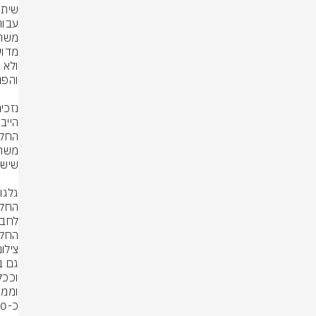
עבורן
החקל
צילו