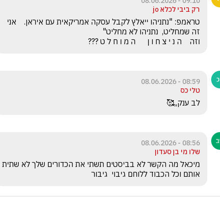
09:10 - 08.06.2026
רק ביבי לכלא jo
טראמפ: "נתניהו ייאלץ לקבל עסקה אמריקאית עם איראן.    אני 
וזה    ה נ י צ ח ו ן      ה מ ו ח ל ט ???
08:59 - 08.06.2026
טלי כס
לב ענק,,🥰
08:56 - 08.06.2026
שלו מי בן סעדון
מיכאל מה הקשר לא בביסטים תשתי את הכדורים שלך לא שתית 
אותם וכל הכבוד ללוחם גיבוי  גיבור 