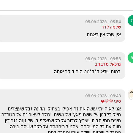
08:54 - 08.06.2026
שלמה לדר
אין שכל אין דאגות
08:53 - 08.06.2026
מיכאל מדבדב
בטוח שלא ב*ב*0ט היה דוקר אותה
08:43 - 08.06.2026
סיני 💜💛❤️
אני לא הייתי עושה את זה אפילו בצחוק  מדינה זבל שעןצרים 
חייל בלבנון על ששם פאץ' של משיח  יכולה לעצור גם על הטרדה 
מינית מתי תבינו שצריך לגזור על כל שמאלני בן של זןנה גזר דין 
מוות עם כל המשפחה. אתמול ריחמתם על כלב ששתה בירה 
טמבלים שהייתי שולח אותו איתכם לפח