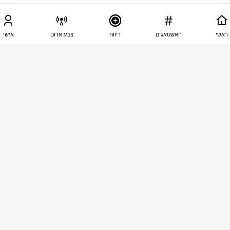
20:05 - 25.05.2026
מאור אקוקה
ראשי
האשטאגים
דיווח
צבע אדום
אישי
רק בריאות ראש ממשלה להרבה שנים 
20:05 - 25.05.2026
anat Philippo
איזה כותרת .. איך אתם אוהבים להלחיץ ... אי אפשר 
לכתוב שרה״מ הגיע לטיפול שיניים .... בא לי לעתוב לכם 
שאתם ח*אות ... אבל אוותר... אופס אבל כתבתי 

20:02 - 25.05.2026
אירית פוזין
המון בריאות לך מלך העולם שלנו