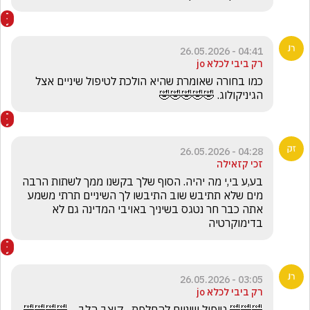
04:41 - 26.05.2026
רק ביבי לכלא jo
כמו בחורה שאומרת שהיא הולכת לטיפול שיניים אצל 
הגיניקולוג. 🤣🤣🤣🤣🤣
04:28 - 26.05.2026
זכי קזאילה
בע,ע בי,י מה יהיה. הסוף שלך בקשנו ממך לשתות הרבה 
מים שלא תתיבש שוב התיבשו לך השיניים תרתי משמע 
אתה כבר חר נטגס בשיניך באויבי המדינה גם לא 
בדימוקרטיה
03:05 - 26.05.2026
רק ביבי לכלא jo
🤣🤣🤣 טיפול שיניים להחלפת   קוצב הלב.   🤣🤣🤣🤣