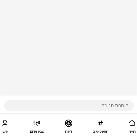
ראשי
האשטאגים
דיווח
צבע אדום
אישי