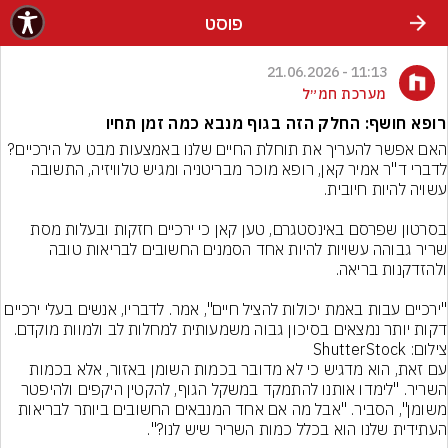
פוסט
11:13 - 21.06.2026
מערכת חמ״ל
רופא חושף: החלק הזה בגוף מנבא כמה זמן תחיו
האם אפשר להעריך את תוחלת החיים שלנו באמצעות מבט על הירכיים? 
לדברי ד"ר אמיר קאן, רופא מוכר מבריטניה ומגיש טלוויזיה, התשובה 
בסרטון שפרסם באינסטגרם, טען קאן כי ירכיים חזקות ובעלות מסת 
שריר גבוהה עשויות להיות אחד הסמנים החשובים לבריאות טובה 
"ירכיים עבות באמת יכולות להציל חיים", אמר. לדבריו, אנשים בעלי ירכיים 
דקות יותר נמצאים בסיכון גבוה משמעותית למחלות לב ולמוות מוקדם.
צילום: ShutterStock
עם זאת, הוא מדגיש כי לא מדובר בכמות השומן באזור, אלא בכמות 
השריר. "לימדו אותנו להתמקד במשקל הגוף, להקטין היקפים ולהיפטר 
משומן", הסביר. "אבל מה אם אחד המנבאים החשובים ביותר לבריאות 