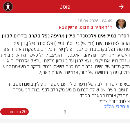
פוסט
04:49 - 18.06.2026
ד"ר אמיר בוחבוט, פרשן צבאי
רס"ר במילואים אלכסנדר פילין מחיפה נפל בקרב בדרום לבנון
הותר לפרסום היום (חמישי) כי רס"ר (מיל') אלכסנדר פילין, בן 29 
מחיפה, נפל בקרב בדרום לבנון. פילין שירת כלוחם במפקדת אוגדה 36.
ראש עיריית חיפה יונה יהב: ״אלכסנדר
שגרת חייו ואת יקיריו, ויצא להגן על ביטחון מדינת ישראל ואזרחיה. הוא 
חלק מדור של נשים וגברים המוכנים לשאת בנטל ולהקריב מעצמם למען 
בשעה קשה זו, לבה של חיפה כולה עם משפחת פילין. בשם תושבות 
ותושבי העיר, אני שולח תנחומים מעומק הלב לבני ובנות המשפחה 
ומחבק אותם בכאבם הכבד.״
צילום: דובר צה״ל
# חללי צה"ל
8
20 תגובות