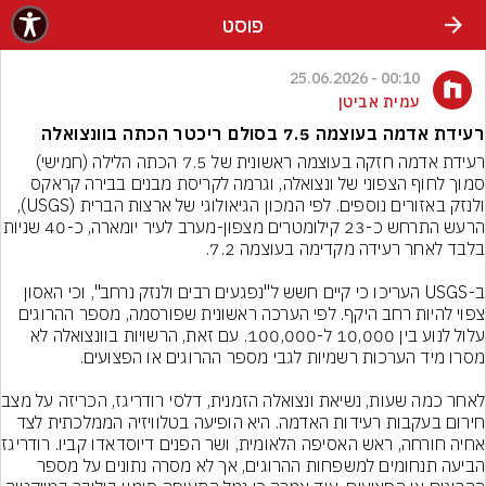
פוסט
00:10 - 25.06.2026
עמית אביטן
רעידת אדמה בעוצמה 7.5 בסולם ריכטר הכתה בוונצואלה
רעידת אדמה חזקה בעוצמה ראשונית של 7.5 הכתה הלילה (חמישי) 
סמוך לחוף הצפוני של ונצואלה, וגרמה לקריסת מבנים בבירה קראקס 
ולנזק באזורים נוספים. לפי המכון הגיאולוגי של ארצות הברית (USGS), 
הרעש התרחש כ-23 קילומטרים מצפון-מערב לעיר יו
ב-USGS העריכו כי קיים חשש ל"נפגעים רבים ולנזק נרחב", וכי האסון 
צפוי להיות רחב היקף. לפי הערכה ראשונית שפורסמה, מספר ההרוגים 
עלול לנוע בין 10,000 ל-100,000. עם זאת, הרשויות בוונצואלה לא 
לאחר כמה שעות, נשיא
חירום בעקבות רעידות האדמה. היא הופיעה בטלוויזיה הממלכתית לצד 
אחיה חורחה, ראש האס
הביעה תנחומים למשפחות ההרוגים, אך לא מסרה נתונים על מספר 