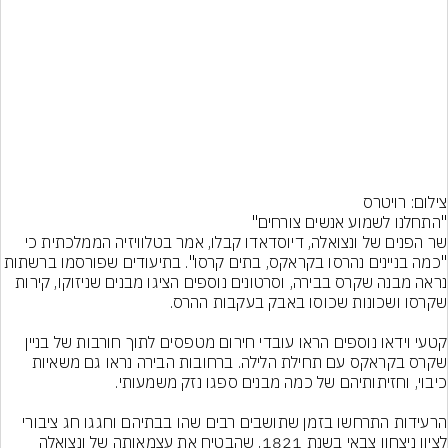
צילום: רויטרס
שר הפנים של ונצואלה, דיוסדאדו קבלו, אמר בטלוויזיה הממלכתית כי 
"כמה בניינים נהרסו בקראקס, בתים קרסו". בתיעודים שפורסמ
נראה מבנה שקרס בבירה, וסרטונים נוספים הציגו מבנים שניזוקו, קירות 
קטעי וידאו נוספים הראו עובדי חירום מטפסים לתוך חורבות של בניין 
שקרס בקראקס עם תחילת הלילה. ברחובות הבירה נראו גם משאיות 
הרעידות התרחשו בזמן שתושבים רבים שהו בבתיהם וחגגו חג ציבורי 
לציון ניצחון צבאי בשנת 1821, שהבטיח את עצמאותה של ונצואלה 