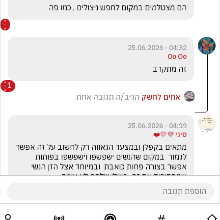
הם מצטלמים במקום לחפש ניצולים , כמו פה
04:32 - 25.06.2026
Oo Oo
זה מתקרב 
1
אחים לחשק
הגיב/ה תגובה אחת
04:19 - 25.06.2026
סיני 💜💛❤️
מתאים בקפלן ובמצעד הגאווה רק לחשוב על זה אפשר 
לגמור  במקום שהנשים ישפשפו וישפשפו בפותות  
אפשר בצורה פחות כואבת  ובמיוחד אצל הזן הנשי 
שמסתירות את זה  כאילו שלהם לא עומד