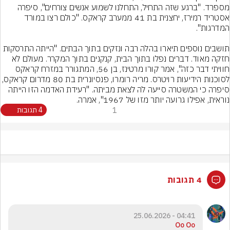
מספרד. "ברגע שזה התחיל, התחלנו לשמוע אנשים צורחים", סיפרה 
אסטריד רמירז, יחצנית בת 41 ממערב קראקס. "כולם רצו במורד 
תושבים נוספים תיארו בהלה רבה ונזקים בתוך הבתים. "הייתה התרסקות 
חזקה מאוד. דברים נפלו בתוך הבית, קנקנים בתוך המקרר. מעולם לא 
חוויתי דבר כזה", אמר קורו מרטינז, בן 56, המתגורר במזרח קראקס 
לסוכנות הידיעות רויטרס. מריה רומרו, פנסיונרית בת 80 מדרום קראקס, 
סיפרה כי המשטרה סייעה לה לצאת מביתה. "רעידת האדמה הזו הייתה 
נוראית, אפילו גרועה יותר מזו של 1967", אמרה.
1
4 תגובות
4 תגובות
04:41 - 25.06.2026
Oo Oo