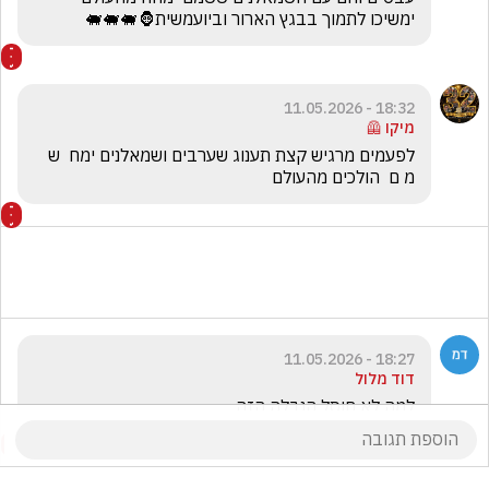
ימשיכו לתמוך בבגץ הארור וביועמשית🦍🐖🐖🐖
18:32 - 11.05.2026
מיקו 🦺
לפעמים מרגיש קצת תענוג שערבים ושמאלנים ימח  ש 
מ ם  הולכים מהעולם
18:27 - 11.05.2026
דוד מלול
למה לא חוסל הנבלה הזה