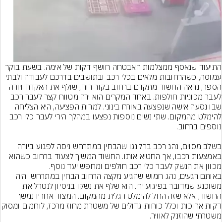
התיעוד שנאסף ממצלמות האבטחה חושף דקות של אימה. בשעת בוקר 
עמוסה, כשהרחובות מלאים בכלי רכב ובתושבים בדרכם לעבודה ולבתי 
הספר, נראה החשוד מתקדם ברחוב בקור רוח, שולף את האקדח ויורה 
לעבר מכוניות חולפות. באחד המקרים הוא ירה מטווח קצר לעבר רכב 
שבו נסעה אישה שנפצעה באורח בינוני. למרות הפציעה, היא הצליחה 
להימלט מהמקום. שתי נשים נוספות נפצעו במהלך הירי לעבר כלי רכב 
בשלב מסוים, נהג רכב ברלינגו שהבחין במתרחש ניסה לפגוע ביורה 
באמצעות רכבו, אך החטיא אותו. החשוד המשיך לצעוד ברחוב כשהוא 
מכוון את הנשק לעבר כלי רכב חולפים ומחפש יעד נוסף.
באותם רגעים, נהג חמוש שהגיע מקצה הרחוב הבחין במתרחש והיה 
משוכנע שמדובר בפיגוע ירי. הוא שלף את נשקו בניסיון לנטרל את 
החשוד, אלא שזה החל להימלט רגלית מהמקום. המצוד אחריו נמשך 
דקות ארוכות וכלל כוחות גדולים של משטרת 