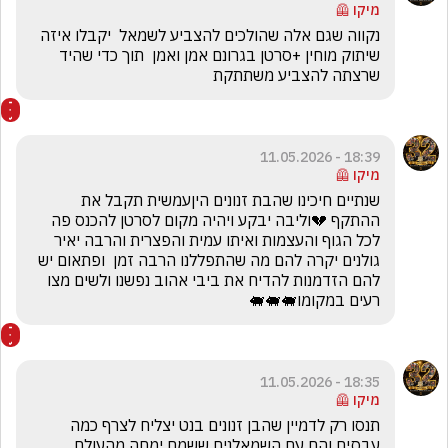
מיקו 🦺
נקווה שגם אלה שהולכים להצביע לשמאל  יקבלו איזה 
שיתוק מוחין +סרטן בגרונם אמן ואמן  תוך כדי שהיד 
שרצתה להצביע משתתקת
18:39 - 11.05.2026
מיקו 🦺
שנתיים חיכינו שהבת זנונים היןעמשית תקבל את 
ההתקף 💔וליבה יבקע ויהיה מקום לסרטן להכנס פה 
לכל הגוף והעצמות ואיתו עמית והפצרית והרבה יאיר 
גולנים יקרה להם מה שהתפללנו הרבה זמן  ופתאום יש 
להם הזדמנות להדיח את ביבי אהוב נפשנו ולשים מצו 
רעים במקומו🐖🐖🐖
18:35 - 11.05.2026
מיקו 🦺
תנסו רק לדמיין שהבן זנונים בנט יצליח לצרף כמה 
עבסים והם עם השמאלנים ששמם ימחה מהעולם  