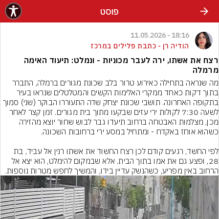
פוסט
18:16 - 11.05.2026
הודיה רן - כתבת פלילים במרכז
רצח את אשתו, ירה לעבר מכוניות - ונמלט: תיעוד האימה
מרמלה
מה שנראה בתחילה כאירוע טרור בלב שכונת מגורים ברמלה, התברר 
בתוך דקות כאחד ממקרי האלימות הקשים והמטלטלים שנראו בעיר 
בתקופה האחרונה. תושבי שכונת יצחק שדה התעוררו הבוקר (שני) סמוך 
לשעה 7:30 לקולות ירי עזים שבקעו מתוך בית מגורים. זמן קצר לאחר 
מכן, מצלמות האבטחה ברחוב תיעדו גבר לבוש שחור יוצא מהזירה 
לפי החשד, רגעים קודם לכן רצח החשוד את אשתו רנין אל עביד, בת 
28, ופצע גם את אמו בתוך הבית. אלא שבמקום להימלט, הוא יצא אל 
הרחוב באין מפריע, כשהנשק עדיין בידו, והמשיך לחפש מטרות נוספות.