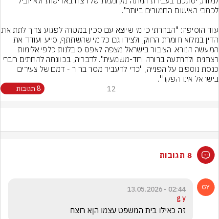
למוות, יסתכם בעבירת המתה מקוממת של רצח באדישות ולא יוביל 
עוד הוסיפה: "הבהרתי כי מי שיוצא עם סכ
הדין במלוא חומרת החוק, ולצידו גם כל מי שהשתתף, סייע ועודד את 
המעשה הנורא. הציבור בישראל מצפה לאפס סובלנות כלפי אלימות 
רצחנית ולהרתעה ברורה וחד-משמעית". לדבריה, בכוונתה להחתים חברי 
כנסת נוספים על הפנייה, "כדי להעביר מסר ברור - דמם של צעירים 
בישראל אינו הפקר".
12
8 תגובות
8 תגובות
02:44 - 13.05.2026
g y
זה כאילו בית המשפט עצמו הןא רוצח