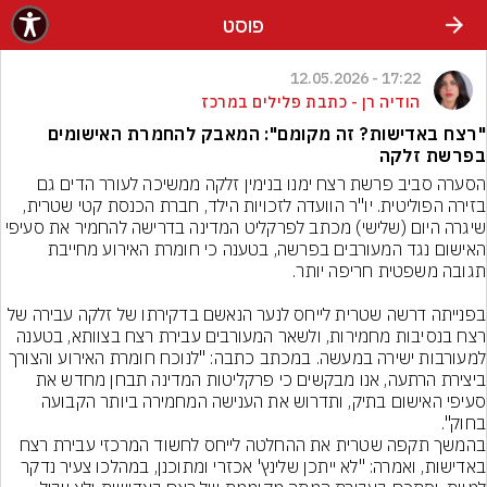
פוסט
17:22 - 12.05.2026
הודיה רן - כתבת פלילים במרכז
"רצח באדישות? זה מקומם": המאבק להחמרת האישומים
בפרשת זלקה
הסערה סביב פרשת רצח ימנו בנימין זלקה ממשיכה לעורר הדים גם 
בזירה הפוליטית. יו"ר הוועדה לזכויות הילד, חברת הכנסת קטי שטרית, 
שיגרה היום (שלישי) מכתב לפרקליט המדינה בדרישה להחמיר את סעיפי 
האישום נגד המעורבים בפרשה, בטענה כי חומרת האירוע מחייבת 
בפנייתה דרשה שטרית לייחס לנער הנאשם בדקירתו של זלקה עבירה של 
רצח בנסיבות מחמירות, ולשאר המעורבים עבירת רצח בצוותא, בטענה 
למעורבות ישירה במעשה. במכתב כתבה: "לנוכח חומרת האירוע והצורך 
ביצירת הרתעה, אנו מבקשים כי פרקליטות המדינה תבחן מחדש את 
סעיפי האישום בתיק, ותדרוש את הענישה המחמירה ביותר הקבועה 
בחוק".
בהמשך תקפה שטרית את ההחלטה לייחס לחשוד המרכזי עבירת רצח 
באדישות, ואמרה: "לא ייתכן שלינץ' אכזרי ומתוכנן, במהלכו צעיר נדקר 