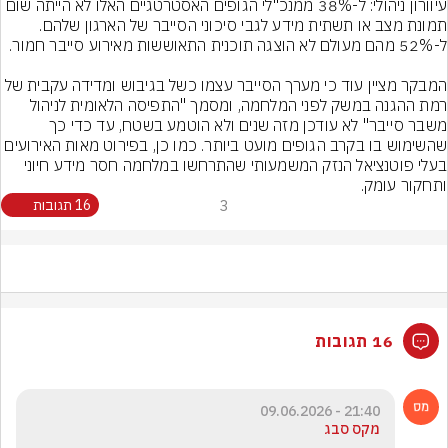
עיוורון ניהולי: ל-38% ממנכ"לי הגופים האסטרטגיים האלו לא הייתה שום 
תמונת מצב או תשתית מידע לגבי סיכוני הסייבר של הארגון שלהם. 
המבקר מציין עוד כי מערך הסייבר עצמו כשל בגיבוש ומדידה עקבית של 
רמת ההגנה במשק לפני המלחמה, ומסמך "התפיסה הלאומית לניהול 
משבר סייבר" לא עודכן מזה שנים ולא הוטמע בשטח, עד כדי כך 
שהשימוש בו בקרב הגופים מועט ביותר. כמו כן, בפירוט מאות האירועים 
בעלי פוטנציאל הנזק המשמעותי שהתרחשו במלחמה חסר מידע חיוני 
ותחקור עומק.
3
16 תגובות
16 תגובות
21:40 - 09.06.2026
מקס סבג