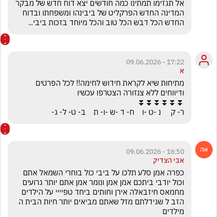
אל תגזימו תמתינו כמה חודשים יצא דוח חדש של מבקר 
המדינה החדש הפרקליט של ביבינהו ומשפחתו ובדוח 
החדש הכל דבש הכל טוב והכל מיוחד בזכות ביבי...
17:22 - 09.06.2026
א
מתיחות שיא לקראת חידוש לחימה!! לכל הפרטים 
ר- ק     נ -ט -ו    ח- ד -ש -ו- ת    ב- ט- ל- ג-
16:50 - 09.06.2026
אבי הצדיק
כפרה אמן סלע תלכו על ביבי כול בוחרי השמאל אתם 
וכול יודבי ביתכם אמן אמן ונומר אמן אתם יותר גרועים 
מחמאס חיזבאלה אירן וחותים ביחד טפיייי על הילדים 
הזב ל שגידלתם מזל שאתם מביאים יותר חיות הבית ה 
מילדים 