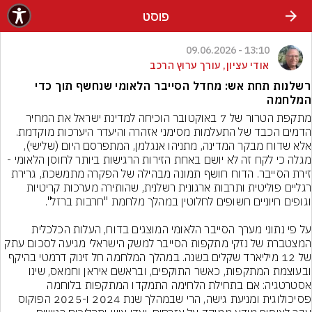
פוסט
13:10 - 09.06.2026
אודי עציון, עורך ערוץ הרכב
רשלנות תחת אש: מחדל הסייבר הלאומי שנחשף תוך כדי
המלחמה
מתקפת הטרור של 7 באוקטובר הוכיחה למדינת ישראל את המחיר 
הדמים הכבד של התעלמות מסימני אזהרה והיעדר היערכות מוקדמת. 
אלא שדוח מבקר המדינה, מתניהו אנגלמן, המתפרסם היום (שלישי), 
מגלה כי לקח זה לא יושם באחת הזירות הרגישות ביותר לחוסן הלאומי - 
זירת הסייבר. הדוח חושף תמונה מבהילה של הפקרה מתמשכת, גרירת 
רגליים פוליטית ותרבות ארגונית רשלנית, שהותירה מערכות קריטיות 
על פי נתוני מערך הסייבר הלאומי המוצגים בדוח, העלות הכלכלית 
המצטברת של נזקי מתקפות הסייבר למשק הישראלי מגיעה לסכום עתק 
של 12 מיליארד שקלים בשנה. במהלך המלחמה חל זינוק דרמטי בהיקף 
ובעוצמת המתקפות, כאשר התוקפים, ובראשם איראן וחמאס, שינו 
אסטרטגיה: אם בתחילת הלחימה התמקדו המתקפות בלוחמה 
פסיכולוגית ומניעת גישה, הרי שבמהלך שנת 2024 ו-2025 הפוקוס 