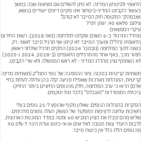
הלאומי ולביטחון המדינה. לא ניתן להשלים עם מציאות שבה במשך 
כעשור הקבינט המדיני-ביטחוני אינו מקיים דיונים ייעודיים בנושא, 
ושבמהלך התקופה חוק הסייבר לא קודם".
צילום: פלאש 90, יונתן זינדל
מחדל התרגול: ב-6 השנים שקדמו למלחמה (מאז 2018)
הלאומית (רח"ל) ומערך הסייבר לא קיימו אף תרגיל סייבר לאומי. רק 
כשנה לתוך המלחמה (נובמבר 2024) התקיים תרגיל שולחני ראשון. 
חמור מכך, באף אחד מהתרגילים הלאומיים (ב-2018, 2024 ו-2025) 
תשתיות קריטיות בסכנה: ציוני ההסמכה של גופי התמ"ק (תשתיות מדינה 
קריטיות, המנהלות מערכות שאפילו פגיעה קלה בהן עלולה לעלות בחיי 
אדם) הראו כי ערב המלחמה, חלק מהגופים החיוניים ביותר החזיקו 
הפקרות בהנהלות הגופים: שאלון מקיף שהופץ ל-21 גופים בעלי 
חשיבות עליונה לרציפות התפקוד של המשק העלה נתונים מדהימים. 
שליש מהם קיבלו את הציון המביש 60 ומטה במדד המוכנות הארגונית, 
לרבות היעדר צוות תגובה לאירועים או אי-כינוס ועדת היגוי. ל-90.5% 