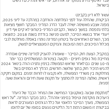
עבר לאיסוף מידע ממוקד על אזרחים, יעדי איש ותהליכים רגישים 
הביקורת, שהחלה עוד לפני המלחמה והורחבה במהלכה עד ליוני 2025, 
מפנה אצבע מאשימה ישירה לעבר הדרג המדיני. המבקר חושף מציאות 
בלתי נתפסת: במשך כעשור, הקבינט המדיני-ביטחוני לא קיים אף דיון 
ייעודי אחד בנושא הסייבר, למעט פגישה בודדת בשנת 2018. כתוצאה 
מכך, השרים האחראים על ביטחון המדינה נותרו באפלה מוחלטת לגבי 
במקביל, הצעת חוק הסייבר - שאמורה להעניק למדינה שיניים ואסדרה 
מחייבת מול גופים חיוניים - תקועה בצינורות הממשלתיים כבר יותר 
מ-10 שנים. גם לאחר שראש הממשלה בנימין נתניהו הורה בינואר
להגיש תזכיר חוק בתוך שלושה חודשים, ההליך לא הסתיים בשל 
מחלוקות בין משרדי הממשלה, ולא נקבעו לו לוחות זמנים. 
ראשית, נאלצה המדינה להסתמך על תקנות שעת חירום והוראות שעה 
"מתקפת שבעה באוקטובר המחישה את המחיר הכבד של היעדר 
היערכות מוקדמת וטיפול בסימני אזהרה", כתב מבקר המדינה. "על ראש 
הממשלה, מערך הסייבר הלאומי ועל כלל הגורמים המעורבים לראות 
בביקורת זו משום הרמת דגל. הליקויים נוגעים בסופו של יום לחוסן 