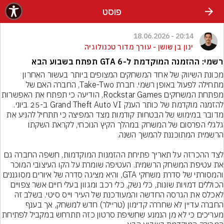
פוסט
20:14 - 18.06.2026
ינון בן שושן - עורך מדור טכנולוגיה
רשמי: ההזמנה המוקדמת ל-GTA 6 תפתח בשבוע הבא
מכונת השיווק של אחד המשחקים המצופים ביותר בעשור האחרון 
מתחילה לפעול באופן רשמי. חברת Take-Two, החברה האם של 
מפתחת המשחקים Rockstar Games, הודיעה כי 
להזמנה מוקדמת של כותר הענק Grand Theft Auto VI ב-25 ביוני. 
מדובר במימוש של הבטחות קודמות מצד המפיצה כי תתחיל להניע את 
גלגלי הפרסום של המשחק במהלך הקיץ הנוכחי, לקראת השקתו 
לצד ההכרזה על תאריך פתיחת ההזמנות המוקדמות, חשפה החברה גם 
את עטיפת המשחק הרשמית. העטיפה שומרת על הקו העיצובי המוכר 
והמסורתי של סדרת משחקי GTA, והיא מציגה סדרה של איורים מסוגננים 
הכוללים דמויות שונות, כלי נשק, כלי רכב ומגוון בעלי חיים אשר צפויים 
לאכלס את הגרסה החדשה והמעודכנת של העיר וייס סיטי. בשלב זה 
החברה עדיין לא שחררה קדימון (טריילר) חדש למשחק, אך בענף 
מעריכים כי לא מן הנמנע שחשיפת סרטון כזה תתרחש במקביל לפתיחת 