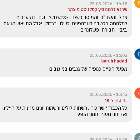
16:18 - 25.05.2026
שרגא זלמנוביץ קפלניסט מוצהר
צהל  והשב"כ  והמוסד כשלו ב-7.10.23   וגם  בהיערכות 
למלחמה בכטבמים ורחפנים  כשלו  בגדול,  אבל הם יאשימו את 
ביבי   חבורת  פשלונרים
16:03 - 25.05.2026
baruh hadad
מפעל הפייס כנופיה של גנבים בני גנבים 
15:45 - 25.05.2026
זורבה היווני
כל הכבוד יישר כוח . רשתות לולים ורשתות יונים מגינות על חיילינו 
ואזרחנו מפני רחמני הנפץ....
15:25 - 25.05.2026