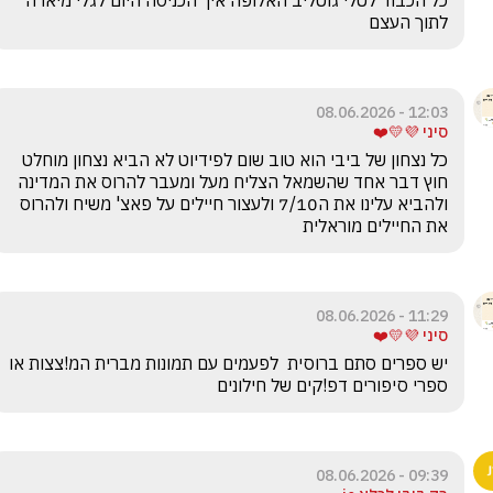
כל הכבוד לטלי גוטליב האלופה איך הכניסה היום לגלי מיארה 
לתוך העצם
12:03 - 08.06.2026
סיני 💜💛❤️
כל נצחון של ביבי הוא טוב שום לפידיוט לא הביא נצחון מוחלט 
חוץ דבר אחד שהשמאל הצליח מעל ומעבר להרוס את המדינה 
ולהביא עלינו את ה7/10 ולעצור חיילים על פאצ' משיח ולהרוס 
את החיילים מוראלית
11:29 - 08.06.2026
סיני 💜💛❤️
יש ספרים סתם ברוסית  לפעמים עם תמונות מברית המ!צצות או 
ספרי סיפורים דפ!קים של חילונים 
09:39 - 08.06.2026