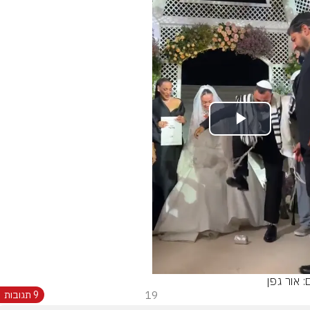
Play
Video
: אור גפן
19
9 תגובות