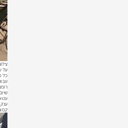
צילום
קסום