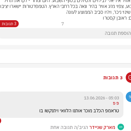
מזג אוויר אידיאלי לבילויים ולטיולים בסוף השבוע: היום ומחר - לקראת תחיל 
ינוי ניכר, ויהיו סביב הממוצע לעונה
ם: ראובן קסטרו
7
3 תגובות
3 תגובות
05:03 - 13.06.2026
פ פ
טראמפ הכלב מוכר אותנו הלוואי ויתנקשו בו
מארק שניידר
הגיב/ה תגובה אחת