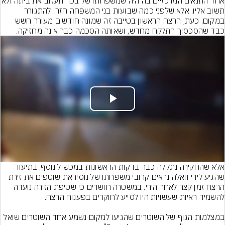
אחד התנאים המרכזיים בה היה שמשפחתו של בכר תעזו
תשוב אליו. אלא שלפני כמה שבועות בני המשפחה חזרו להתגורר 
במקום. כעת, הרצח הראשון בטייבה זה שמונה חודשים מעורר חשש 
כבד שהסכסוך התלקח מחדש, ושאותה הסכמה כבר אינה מחזיקה.
Play
Video
אלא שהחקירה נתקלה כבר בדקות הראשונות במכשול נוסף. בתיעוד 
שהגיע לידי וואלה נראים קרובי משפחתו של נוסיראת שוטפים את זירת 
הרצח זמן קצר לאחר הירי. במשטרה חושדים כי שטיפת הזירה נועדה 
במצלמות הגוף של השוטרים שהגיעו למקום נשמע אחד השוטרים שואל 