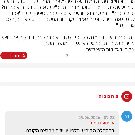
את הנוכחים: "מה זה המים האלה פה?". אחד מהם משיב: "שוטפים את 
הדם שהיה פה בבית". השוטר מבהיר מיד: "למה אתם שוטפים את הדם? 
אבל זו זירה". בהמשך הוא דורש להפסיק את השטיפה ואומר: "אסור 
לשטוף את הזירה", ופונה לאחת מקרובות המשפחה: "יש כאן דם, תסגרי 
במשטרה רואים בחומרה כל נ
עבירות של השמדת ראיות או שיבוש מהלכי משפט.
צילום: באדיבות המצולמים
2
5 תגובות
5 תגובות
07:23 - 29.06.2026
אבינועם רמות
בהתחלה הבנתי שחלפו 8 שנים מהרצח הקודם. 