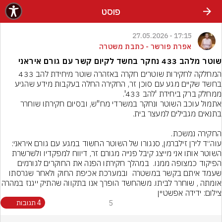
פוסט
17:15 - 27.05.2026
אפרת פורשר - כתבת משטרה
שוטר מלהב 433 נחקר בחשד לקיום קשר עם גורם איראני
המחלקה לחקירות שוטרים חקרה באזהרה שוטר מיחידת להב 433 
בחשד שקיים מגע עם סוכן זר, החקירה החלה בעקבות מידע שהגיע 
אתמול עוכב השוטר ונחקר במשרדי מח"ש, ובסיום חקירתו שוחרר 
החקירה נמשכת.
עוה״ד לירן זילברמן, סנגורו של השוטר החשוד במגע עם גורם איראני: 
השוטר אותו אני מייצג קיבל פנייה מגורם זר, דיווח למפקדיו ולשרשרת 
הפיקוד כמצופה ממנו.  במהלך חקירתו הפנה את החוקרים לגורמים 
שעמד איתם בקשר במשטרה  ובמערכת אכיפת החוק ולאחר שגרסתו 
אומתה , שוחרר לביתו. משהחשד הופרך אנו בתקווה שהתיק ייגנז במהרה
צילום: ידידה אפשטיין
5
4 תגובות